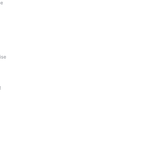
se
ise
t