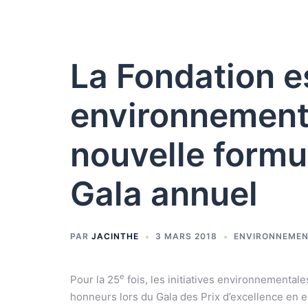
La Fondation e
environnement
nouvelle formu
Gala annuel
PAR
JACINTHE
3 MARS 2018
ENVIRONNEME
e
Pour la 25
fois, les initiatives environnemental
honneurs lors du Gala des Prix d’excellence en 