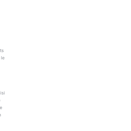
ts
 le
isi
e
de
n